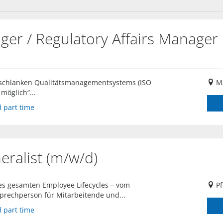
ger / Regulatory Affairs Manage
, schlanken Qualitätsmanagementsystems (ISO
M
 möglich“...
 part time
eralist (m/w/d)
es gesamten Employee Lifecycles – vom
Pf
nsprechperson für Mitarbeitende und...
 part time